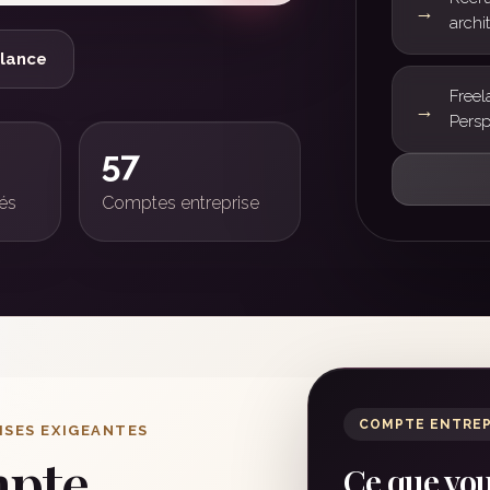
archi
elance
Freel
Persp
57
iés
Comptes entreprise
COMPTE ENTREP
ISES EXIGEANTES
mpte
Ce que vo