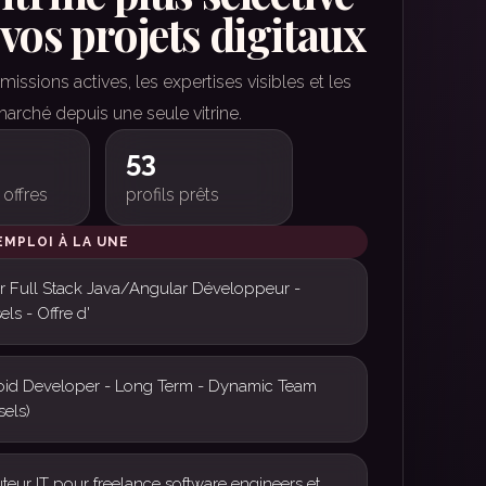
vos projets digitaux
issions actives, les expertises visibles et les
arché depuis une seule vitrine.
53
 offres
profils prêts
EMPLOI À LA UNE
r Full Stack Java/Angular Développeur -
els - Offre d'
id Developer - Long Term - Dynamic Team
sels)
teur IT pour freelance software engineers et