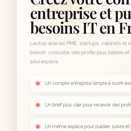
entreprise et pu
besoins IT en F
Laotop aide les PME, startups, cabinets et r
besoin, consulter des profils plus lisibles e
seul espace.
Un compte entreprise simple à ouvrir ava
Un brief plus clair pour recevoir des profi
Un même espace pour publier, suivre et a