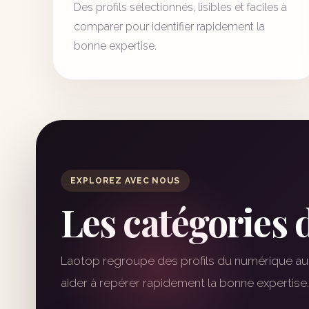
Des profils sélectionnés, lisibles et faciles à
comparer pour identifier rapidement la
bonne expertise.
EXPLOREZ AVEC NOUS
Les catégories 
Laotop regroupe des profils du numérique au 
aider à repérer rapidement la bonne expertise.