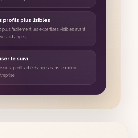
 profils plus lisibles
plus facilement les expertises visibles avant
 vos échanges.
iser le suivi
soins, profils et échanges dans le même
treprise.