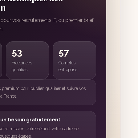
on
our vos recrutements IT, du premier brief
n.
53
57
Freelances
Comptes
qualifiés
entreprise
premium pour publier, qualifier et suivre vos
la France.
 un besoin gratuitement
otre mission, votre délai et votre cadre de
n quelques étapes.