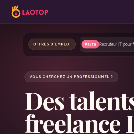
uteur IT pour freelance software engineers et architects
Fre
OFFRES D'EMPLOI
#3478
VOUS CHERCHEZ UN PROFESSIONNEL ?
Des talent
freelance 