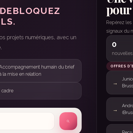
pour 
. DEBLOQUEZ
LS.
Repérez les m
signaux du m
os projets numériques, avec un
0
.
nouvelles
Accompagnement humain du brief
OFFRES D'
à la mise en relation
Junio
Bruss
l cadre
Andro
(Brus
B
Recru