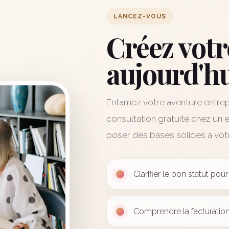
LANCEZ-VOUS
Créez votr
aujourd'h
Entamez votre aventure entrep
consultation gratuite chez un e
poser des bases solides à votr
Clarifier le bon statut po
Comprendre la facturation