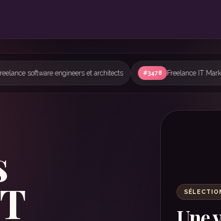
elance IT Market Analysis - Share Your Perspective
Dévelop
#3475
s
IT
SÉLECTIO
Une v