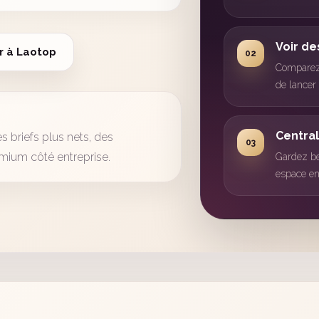
Voir des
r à Laotop
Comparez 
de lancer
Central
 briefs plus nets, des
mium côté entreprise.
Gardez be
espace en