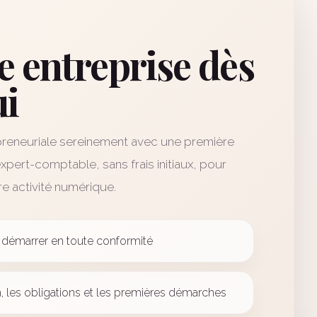
e entreprise dès
ui
reneuriale sereinement avec une première
xpert-comptable, sans frais initiaux, pour
e activité numérique.
ur démarrer en toute conformité
, les obligations et les premières démarches