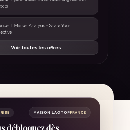
tects
ance IT Market Analysis - Share Your
ective
Voir toutes les offres
MAISON LAOTOP
RISE
FRANCE
us débloquez dès