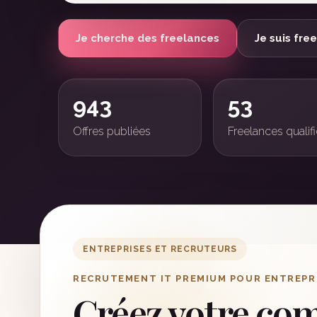
Je cherche des freelances
Je suis fre
943
53
Offres publiées
Freelances qualif
ENTREPRISES ET RECRUTEURS
RECRUTEMENT IT PREMIUM POUR ENTREPR
Créez votre co