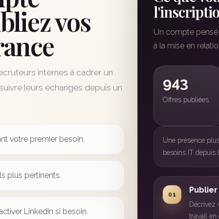
l'inscripti
bliez vos
Un compte pensé p
rance
à la mise en relatio
ecruteurs internes à cadrer un
943
t suivre leurs échanges depuis un
Offres publiées
nt votre premier besoin.
Une présence plus 
besoins IT depuis 
ls plus pertinents.
Publier
Décrivez v
ctiver LinkedIn si besoin.
travail e