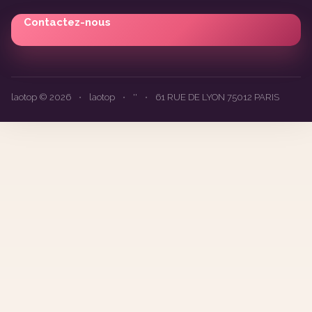
Contactez-nous
laotop © 2026
•
laotop
•
''
•
61 RUE DE LYON 75012 PARIS