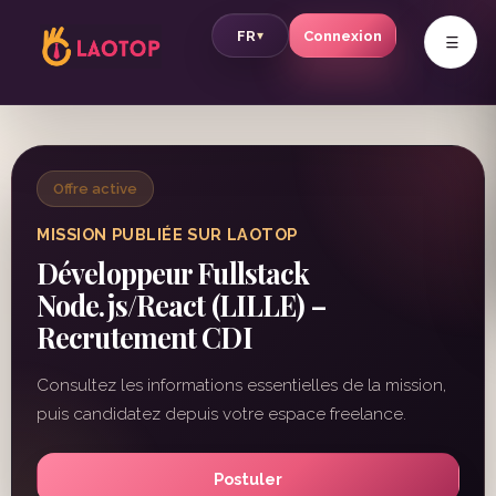
v
FR
Connexion
▾
Offre active
MISSION PUBLIÉE SUR LAOTOP
Développeur Fullstack
Node.js/React (LILLE) –
Recrutement CDI
Consultez les informations essentielles de la mission,
puis candidatez depuis votre espace freelance.
Postuler