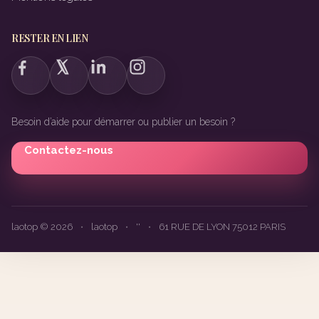
RESTER EN LIEN
Besoin d’aide pour démarrer ou publier un besoin ?
Contactez-nous
laotop © 2026
•
laotop
•
''
•
61 RUE DE LYON 75012 PARIS