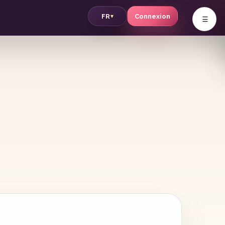
v
FR
Connexion
▾