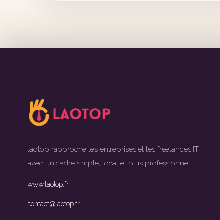
laotop rapproche les entreprises et les freelances IT
avec un cadre simple, local et plus professionnel.
www.laotop.fr
contact@laotop.fr