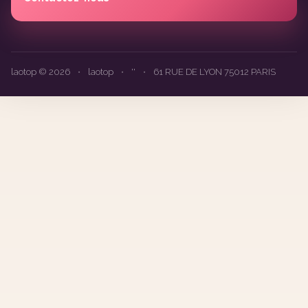
laotop © 2026
•
laotop
•
''
•
61 RUE DE LYON 75012 PARIS