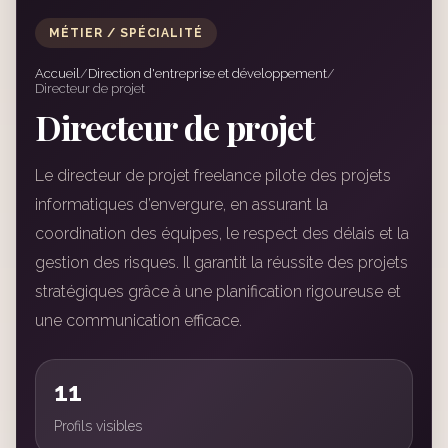
MÉTIER / SPÉCIALITÉ
Accueil
/
Direction d'entreprise et développement
/
Directeur de projet
Directeur de projet
Le directeur de projet freelance pilote des projets
informatiques d’envergure, en assurant la
coordination des équipes, le respect des délais et la
gestion des risques. Il garantit la réussite des projets
stratégiques grâce à une planification rigoureuse et
une communication efficace.
11
Profils visibles