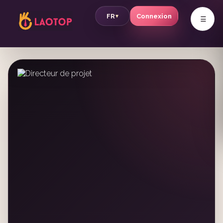
v
FR
Connexion
▾