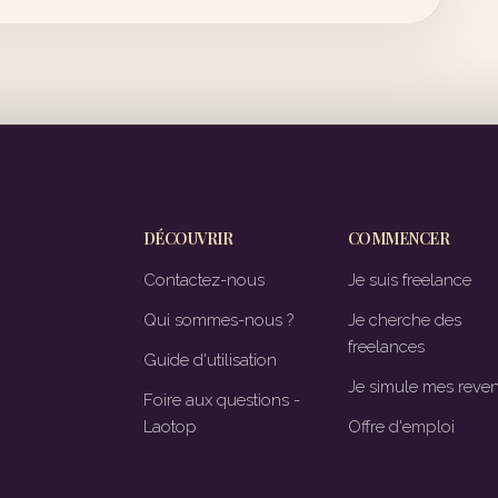
DÉCOUVRIR
COMMENCER
Contactez-nous
Je suis freelance
Qui sommes-nous ?
Je cherche des
freelances
Guide d'utilisation
Je simule mes reve
Foire aux questions -
Laotop
Offre d'emploi