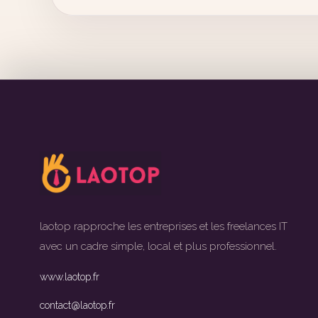
laotop rapproche les entreprises et les freelances IT
avec un cadre simple, local et plus professionnel.
www.laotop.fr
contact@laotop.fr