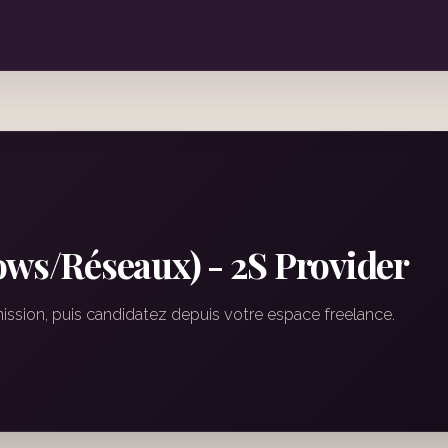
ows/Réseaux) - 2S Provider
mission, puis candidatez depuis votre espace freelance.