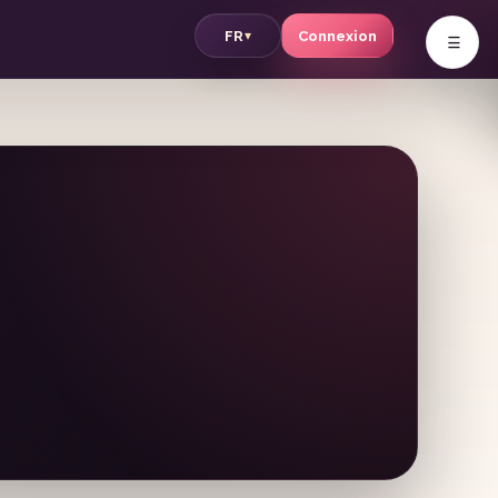
v
FR
Connexion
▾