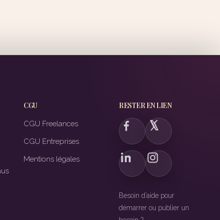
CGU
RESTER EN LIEN
CGU Freelances
CGU Entreprises
Mentions légales
nus
Besoin d’aide pour
démarrer ou publier un