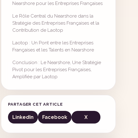
Nearshore pour les Entreprises Françaises
Le Rôle Central du Nearshore dans la
Stratégie des Entreprises Françaises et la
Contribution de Laotop
Laotop : Un Pont entre les Entreprises
Françaises et les Talents en Nearshore
Conclusion : Le Nearshore, Une Stratégie
Pivot pour les Entreprises Françaises,
Amplifiée par Laotop
PARTAGER CET ARTICLE
LinkedIn
Facebook
X