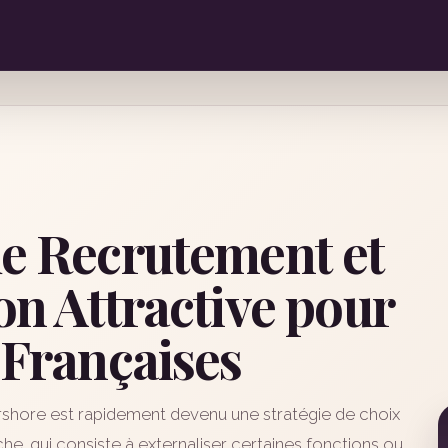
de Recrutement et
on Attractive pour
 Françaises
rshore est rapidement devenu une stratégie de choix
he, qui consiste à externaliser certaines fonctions ou