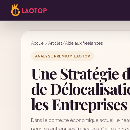
Accueil
/
Articles
/
Aide aux freelances
ANALYSE PREMIUM LAOTOP
Une Stratégie 
de Délocalisati
les Entreprises
Dans le contexte économique actuel, le nea
pour les entreprises françaises. Cette approc