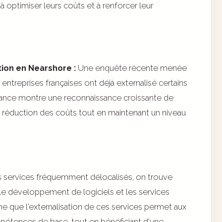
 optimiser leurs coûts et à renforcer leur
ion en Nearshore :
Une enquête récente menée
ntreprises françaises ont déjà externalisé certains
dance montre une reconnaissance croissante de
réduction des coûts tout en maintenant un niveau
s services fréquemment délocalisés, on trouve
, le développement de logiciels et les services
gne que l'externalisation de ces services permet aux
mpétences de base, tout en bénéficiant d'une