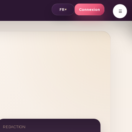
v
FR
Connexion
▾
REDACTION