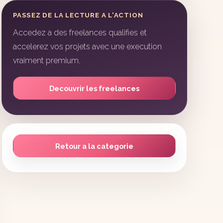
PASSEZ DE LA LECTURE A L'ACTION
Accedez a des freelances qualifies et
accelerez vos projets avec une execution
vraiment premium.
Decouvrir les freelances
Retour a la categorie