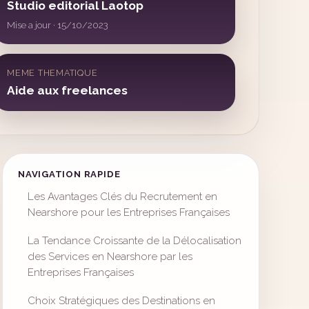
Studio editorial Laotop
Mise a jour · 15/10/2023
MEME THEMATIQUE
Aide aux freelances
NAVIGATION RAPIDE
Les Avantages Clés du Recrutement en
Nearshore pour les Entreprises Françaises
La Tendance Croissante de la Délocalisation
des Services en Nearshore par les
Entreprises Françaises
Choix Stratégiques des Destinations en