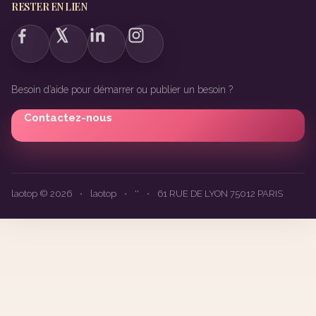
RESTER EN LIEN
Besoin d’aide pour démarrer ou publier un besoin ?
Contactez-nous
laotop © 2026
•
laotop
•
''
•
61 RUE DE LYON 75012 PARIS