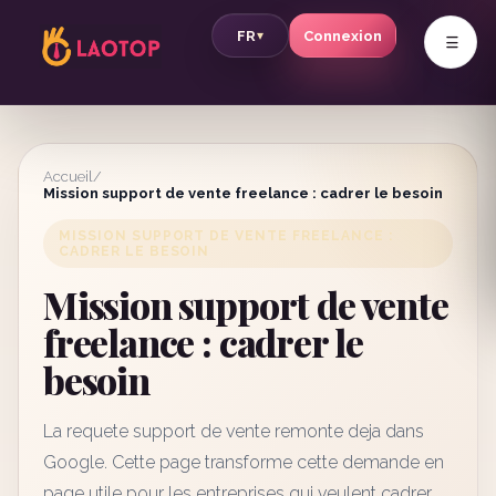
v
FR
Connexion
▾
Accueil
/
Mission support de vente freelance : cadrer le besoin
MISSION SUPPORT DE VENTE FREELANCE :
CADRER LE BESOIN
Mission support de vente
freelance : cadrer le
besoin
La requete support de vente remonte deja dans
Google. Cette page transforme cette demande en
page utile pour les entreprises qui veulent cadrer