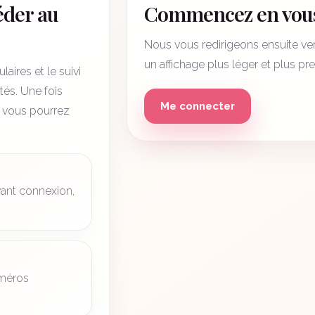
éder au
Commencez en vous
Nous vous redirigeons ensuite ver
un affichage plus léger et plus p
aires et le suivi
tés. Une fois
Me connecter
 vous pourrez
vant connexion,
uméros