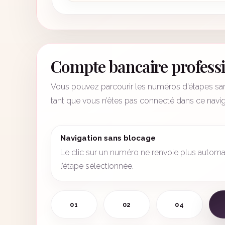
Compte bancaire profess
Vous pouvez parcourir les numéros d’étapes sans
tant que vous n’êtes pas connecté dans ce navig
Navigation sans blocage
Le clic sur un numéro ne renvoie plus automat
l’étape sélectionnée.
01
02
04