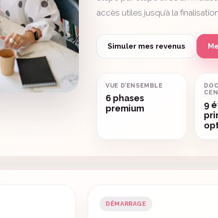
accès utiles jusqu’à la finalisatio
Simuler mes revenus
Me
VUE D’ENSEMBLE
DO
CEN
6 phases
9 
premium
pri
op
DÉMARRAGE