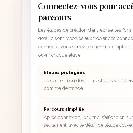
Connectez-vous pour acc
parcours
Les étapes de création d’entreprise, les formul
détaillé sont réservés aux freelances connec
connecté, vous verrez le chemin complet et
ouvrir chaque étape.
Étapes protégées
Le contenu du dossier n’est plus visible a
comme demandé.
Parcours simplifié
Après connexion, le tunnel s’affiche en n
seulement, avec le détail de l’étape active.