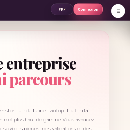
v
FR
Connexion
▾
e entreprise
ai parcours
historique du tunnel Laotop, tout en la
rante et plus haut de gamme. Vous avancez
 suivi des pièces, des validations et des