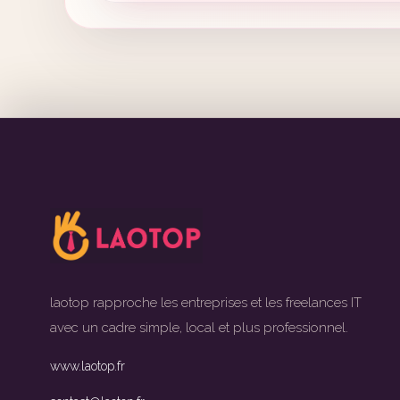
laotop rapproche les entreprises et les freelances IT
avec un cadre simple, local et plus professionnel.
www.laotop.fr