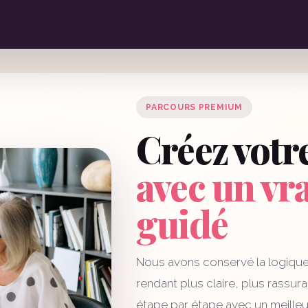
PARCOURS PREMIUM
Créez votr
avec un vr
guidé
Nous avons conservé la logique 
rendant plus claire, plus rassu
étape par étape avec un meilleur