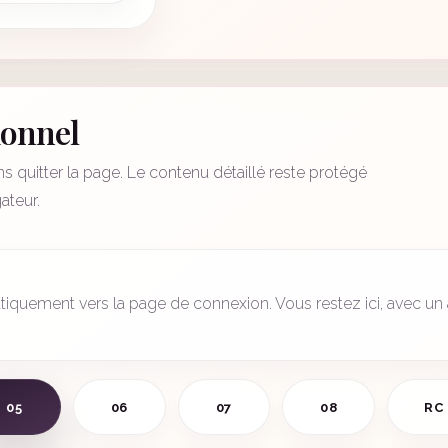
ionnel
 quitter la page. Le contenu détaillé reste protégé
ateur.
iquement vers la page de connexion. Vous restez ici, avec un 
05
06
07
08
RC