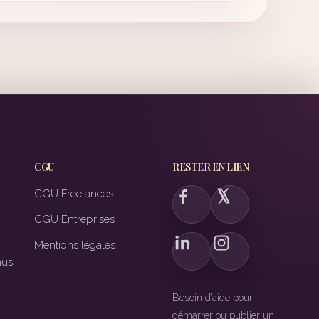
CGU
RESTER EN LIEN
CGU Freelances
CGU Entreprises
Mentions légales
nus
Besoin d’aide pour
démarrer ou publier un