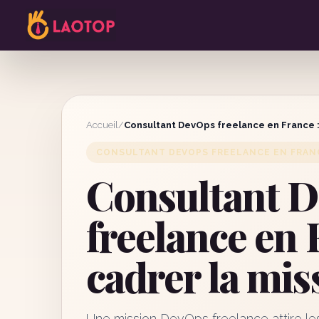
Accueil
/
Consultant DevOps freelance en France :
CONSULTANT DEVOPS FREELANCE EN FRANC
Consultant 
freelance en 
cadrer la mis
Une mission DevOps freelance attire les