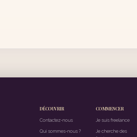
DÉCOUVRIR
COMMENCER
Contactez-nous
Je suis freelance
Qui sommes-nous ?
Je cherche des