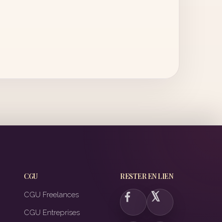
CGU
RESTER EN LIEN
CGU Freelances
CGU Entreprises