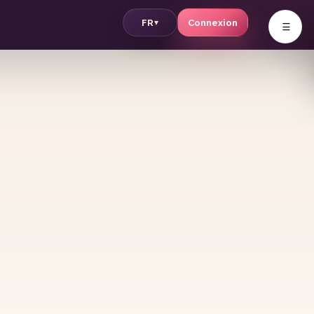
v
FR
Connexion
▾