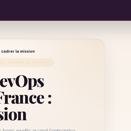
 cadrer la mission
E : CADRER LA MISSION
DevOps
France :
sion
 bons profils quand l'entreprise