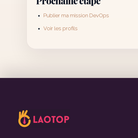
Prochaine étape
Publier ma mission DevOps
Voir les profils