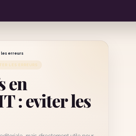
 les erreurs
ITER LES ERREURS
s en
 : eviter les
itoriale, mais directement utile pour