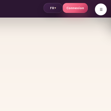
v
FR
Connexion
▾