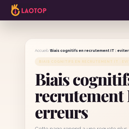
Accueil
/
Biais cognitifs en recrutement IT : eviter
BIAIS COGNITIFS EN RECRUTEMENT IT : EV
Biais cognitif
recrutement IT
erreurs
Cette page repond a une requete plus ed