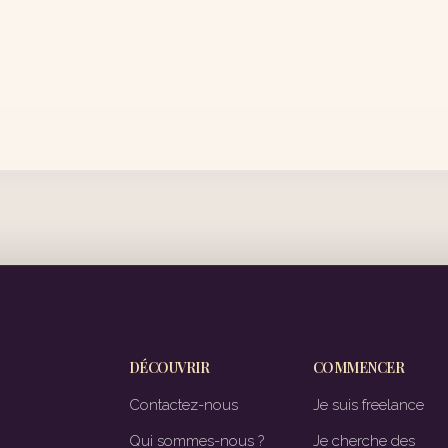
DÉCOUVRIR
COMMENCER
Contactez-nous
Je suis freelance
Qui sommes-nous ?
Je cherche des