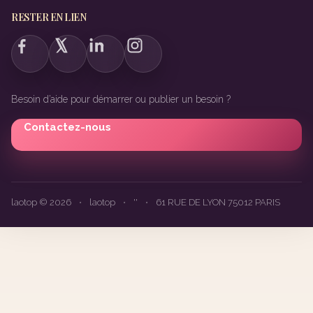
RESTER EN LIEN
Besoin d’aide pour démarrer ou publier un besoin ?
Contactez-nous
laotop © 2026
•
laotop
•
''
•
61 RUE DE LYON 75012 PARIS