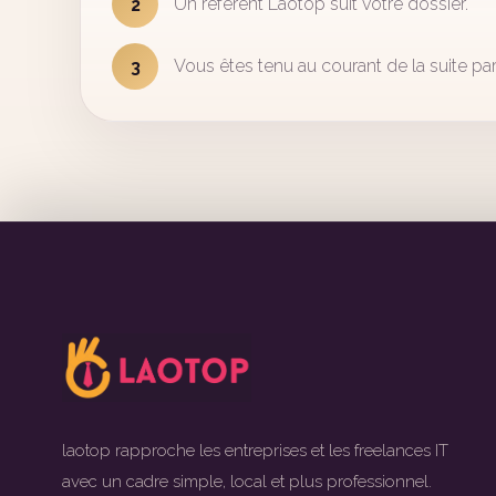
Un référent Laotop suit votre dossier.
2
Vous êtes tenu au courant de la suite par
3
laotop rapproche les entreprises et les freelances IT
avec un cadre simple, local et plus professionnel.