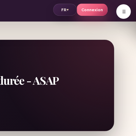
v
FR
Connexion
▾
 durée - ASAP