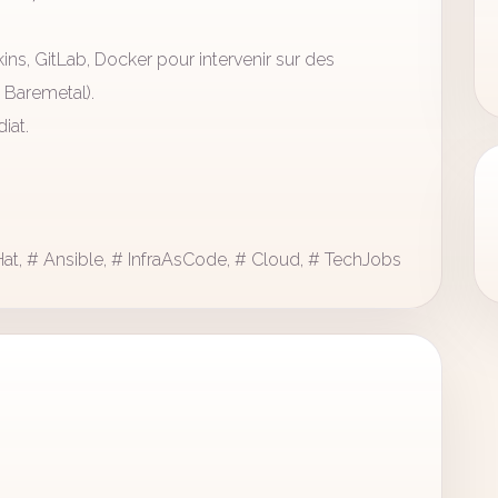
ins, GitLab, Docker pour intervenir sur des
Baremetal).
iat.
at, # Ansible, # InfraAsCode, # Cloud, # TechJobs