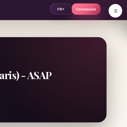
v
FR
Connexion
▾
aris) - ASAP