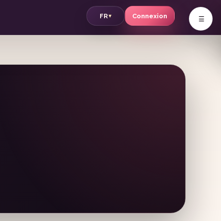
v
FR
Connexion
▾