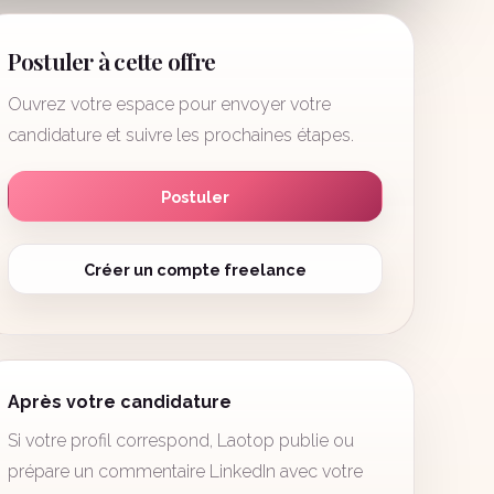
Postuler à cette offre
Ouvrez votre espace pour envoyer votre
candidature et suivre les prochaines étapes.
Postuler
Créer un compte freelance
Après votre candidature
Si votre profil correspond, Laotop publie ou
prépare un commentaire LinkedIn avec votre