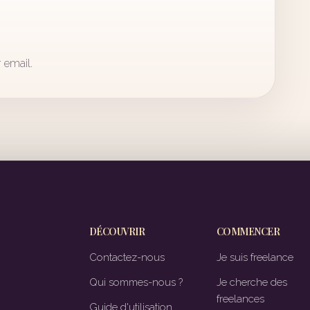
 email.
DÉCOUVRIR
COMMENCER
Contactez-nous
Je suis freelance
Qui sommes-nous ?
Je cherche des
freelances
Guide d'utilisation