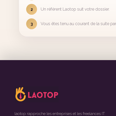
Un référent Laotop suit votre dossier.
2
Vous êtes tenu au courant de la suite par
3
laotop rapproche les entreprises et les freelances IT