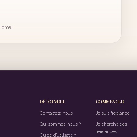
 email.
DÉCOUVRIR
COMMENCER
Contactez-nous
Je suis freelance
Qui sommes-nous ?
Je cherche des
freelances
Guide d'utilisation