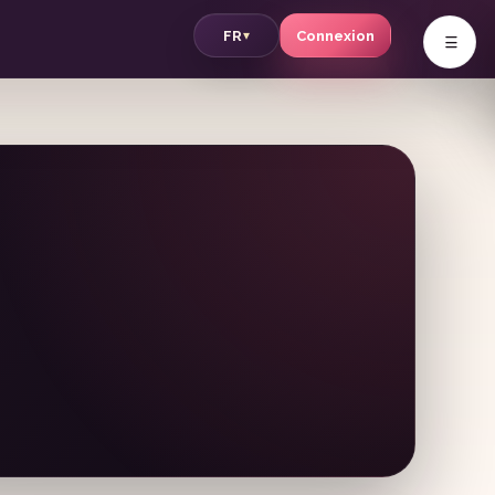
v
FR
Connexion
▾