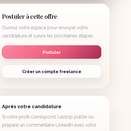
Postuler à cette offre
Ouvrez votre espace pour envoyer votre
candidature et suivre les prochaines étapes.
Postuler
Créer un compte freelance
Après votre candidature
Si votre profil correspond, Laotop publie ou
prépare un commentaire LinkedIn avec votre