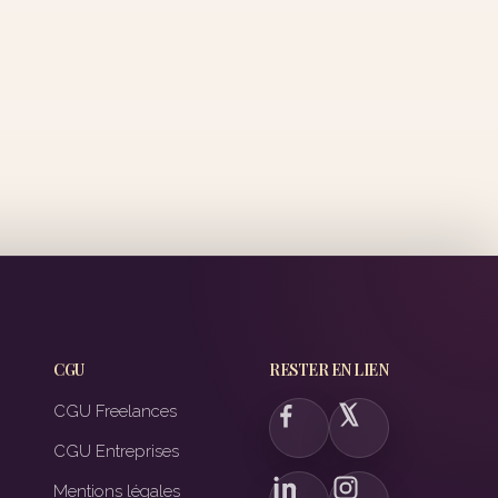
CGU
RESTER EN LIEN
CGU Freelances
CGU Entreprises
Mentions légales