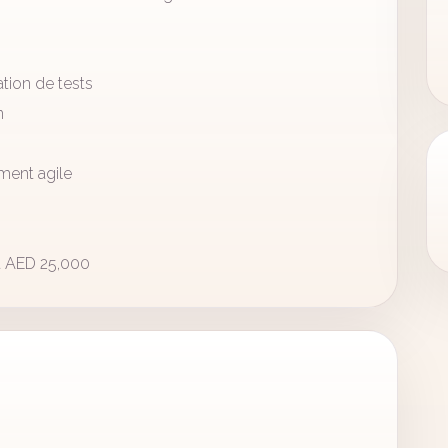
tion de tests
n
ment agile
t AED 25,000