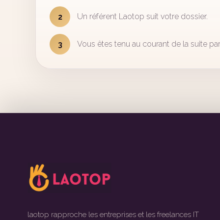
Un référent Laotop suit votre dossier.
2
Vous êtes tenu au courant de la suite par
3
laotop rapproche les entreprises et les freelances IT