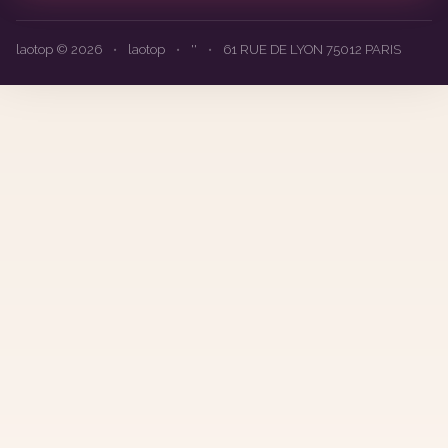
laotop © 2026
•
laotop
•
''
•
61 RUE DE LYON 75012 PARIS