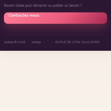
Besoin d’aide pour démarrer ou publier un besoin ?
Contactez-nous
laotop © 2026
•
laotop
•
''
•
61 RUE DE LYON 75012 PARIS