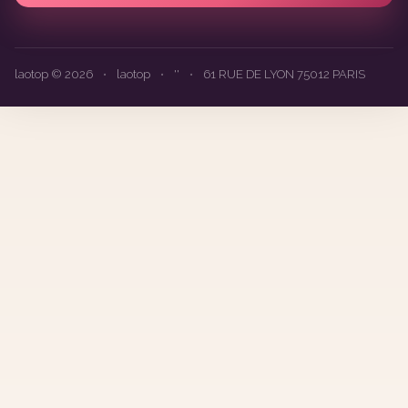
laotop © 2026
•
laotop
•
''
•
61 RUE DE LYON 75012 PARIS