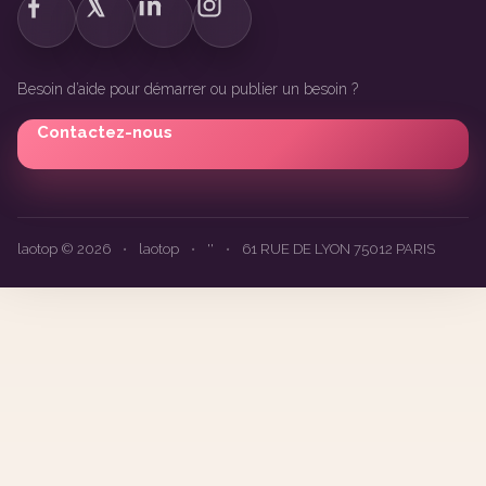
Besoin d’aide pour démarrer ou publier un besoin ?
Contactez-nous
laotop © 2026
•
laotop
•
''
•
61 RUE DE LYON 75012 PARIS