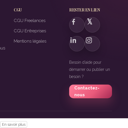
CGU
RESTER EN LIEN
CGU Freelances
CGU Entreprises
Mentions légales
nus
Besoin d’aide pour
démarrer ou publier un
besoin ?
Contactez-
nous
En savoir plus