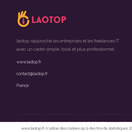
laotop rapproche les entreprises et les freelances IT
avec un cadre simple, local et plus professionnel.
www.laotop.fr
contact@laotop.fr
France
laotop © 2026
•
laotop
•
''
•
61 RUE DE LYON 75012 PARIS
www.laotop.fr n'utilise des cookies qu'à des fins de statistiques.