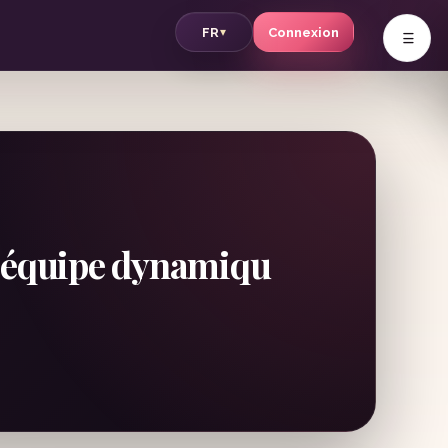
v
FR
Connexion
▾
e équipe dynamiqu