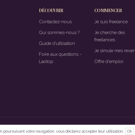
DÉCOUVRIR
COMMENCER
Contactez-nous
Je suis freelance
Qui sommes-nous ?
Je cherche des
freelances
Guide d'utilisation
Je simule mes reve
Foire aux questions -
Laotop
Offre d'emploi
 En poursuivant votre navigation, vous déclarez accepter leur utilisation.
Ok