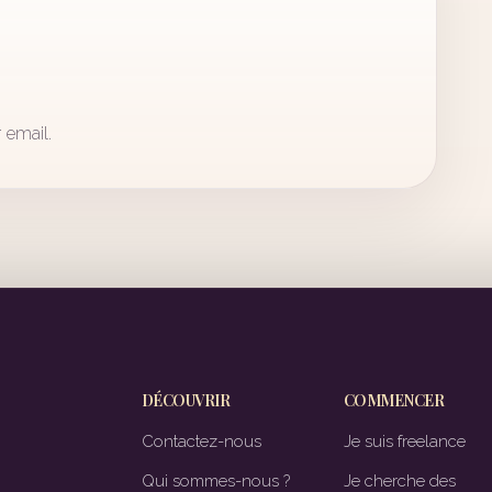
 email.
DÉCOUVRIR
COMMENCER
Contactez-nous
Je suis freelance
Qui sommes-nous ?
Je cherche des