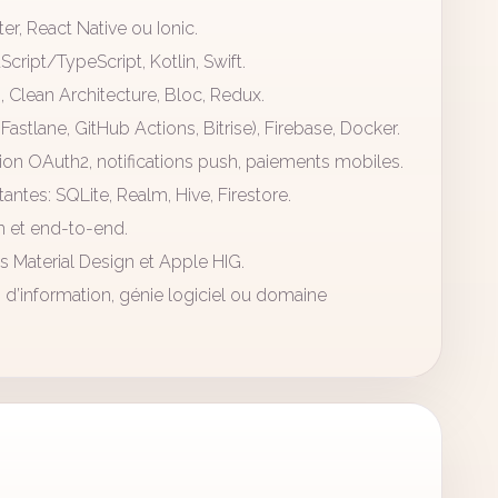
er, React Native ou Ionic.
ript/TypeScript, Kotlin, Swift.
Clean Architecture, Bloc, Redux.
Fastlane, GitHub Actions, Bitrise), Firebase, Docker.
tion OAuth2, notifications push, paiements mobiles.
ntes: SQLite, Realm, Hive, Firestore.
on et end-to-end.
s Material Design et Apple HIG.
d’information, génie logiciel ou domaine