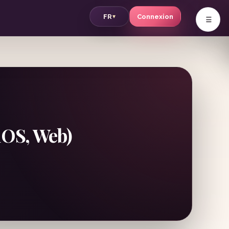
v
FR
Connexion
▾
iOS, Web)