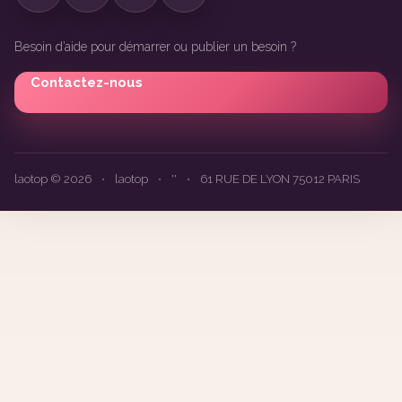
Besoin d’aide pour démarrer ou publier un besoin ?
Contactez-nous
laotop © 2026
•
laotop
•
''
•
61 RUE DE LYON 75012 PARIS