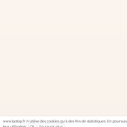
www.laotop.fr n'utilise des cookies qu'à des fins de statistiques. En poursu
leur utilisation.
Ok
En savoir plus