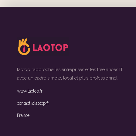
laotop rapproche les entreprises et les freelances IT
avec un cadre simple, local et plus professionnel.
www.laotop.fr
contact@laotop.fr
France