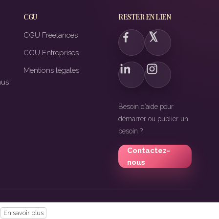
CGU
RESTER EN LIEN
CGU Freelances
CGU Entreprises
Mentions légales
nus
Besoin d’aide pour
démarrer ou publier un
besoin ?
Contactez-
nous
En savoir plus