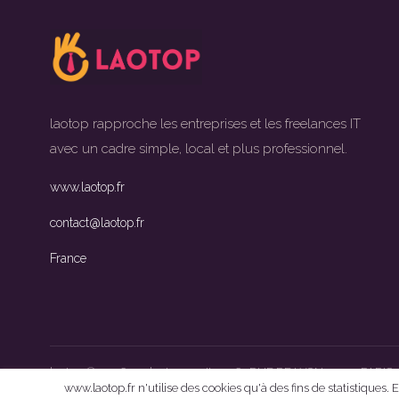
laotop rapproche les entreprises et les freelances IT
avec un cadre simple, local et plus professionnel.
www.laotop.fr
contact@laotop.fr
France
laotop © 2026
•
laotop
•
''
•
61 RUE DE LYON 75012 PARIS
www.laotop.fr n'utilise des cookies qu'à des fins de statistiques.