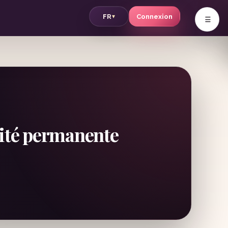
v
FR
Connexion
▾
nité permanente