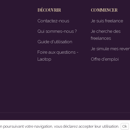
DÉCOUVRIR
COMMENCER
Contactez-nous
Je suis freelance
Qui sommes-nous ?
Je cherche des
freelances
Guide d'utilisation
Je simule mes reve
Foire aux questions -
Laotop
Offre d'emploi
 En poursuivant votre navigation, vous déclarez accepter leur utilisation.
Ok