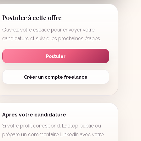
Postuler à cette offre
Ouvrez votre espace pour envoyer votre
candidature et suivre les prochaines étapes.
Postuler
Créer un compte freelance
Après votre candidature
Si votre profil correspond, Laotop publie ou
prépare un commentaire LinkedIn avec votre