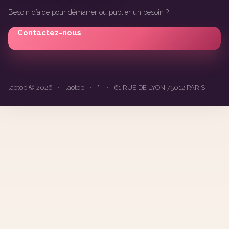
Besoin d’aide pour démarrer ou publier un besoin ?
Contactez-nous
laotop © 2026
•
laotop
•
''
•
61 RUE DE LYON 75012 PARIS