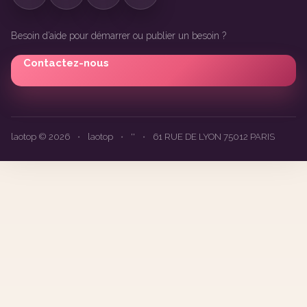
Besoin d’aide pour démarrer ou publier un besoin ?
Contactez-nous
laotop © 2026
•
laotop
•
''
•
61 RUE DE LYON 75012 PARIS