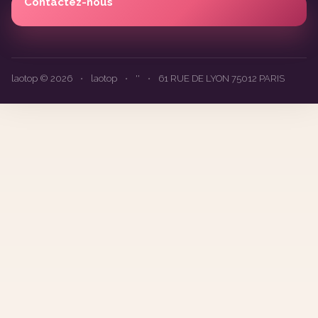
Contactez-nous
laotop © 2026
•
laotop
•
''
•
61 RUE DE LYON 75012 PARIS