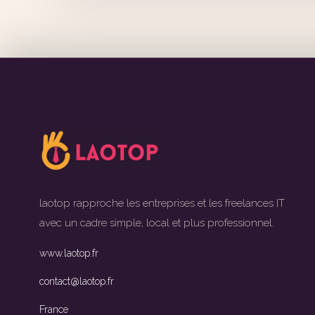
laotop rapproche les entreprises et les freelances IT
avec un cadre simple, local et plus professionnel.
www.laotop.fr
contact@laotop.fr
France