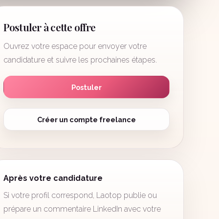
Postuler à cette offre
Ouvrez votre espace pour envoyer votre
candidature et suivre les prochaines étapes.
Postuler
Créer un compte freelance
Après votre candidature
Si votre profil correspond, Laotop publie ou
prépare un commentaire LinkedIn avec votre