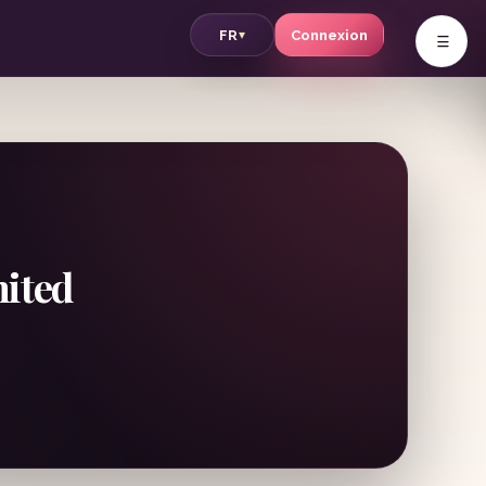
v
FR
Connexion
▾
mited