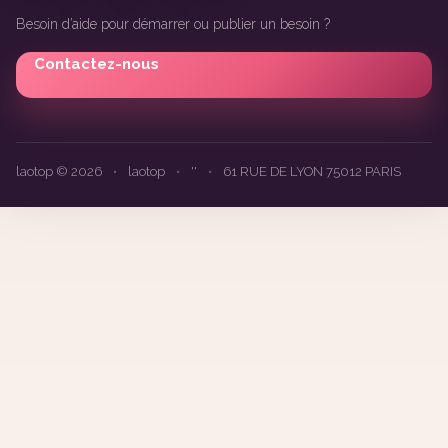
Besoin d’aide pour démarrer ou publier un besoin ?
Contactez-nous
laotop © 2026
•
laotop
•
''
•
61 RUE DE LYON 75012 PARIS