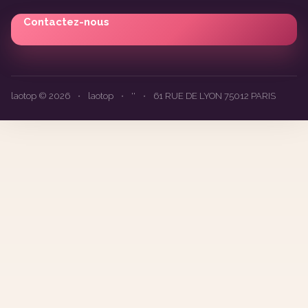
Contactez-nous
laotop © 2026
•
laotop
•
''
•
61 RUE DE LYON 75012 PARIS