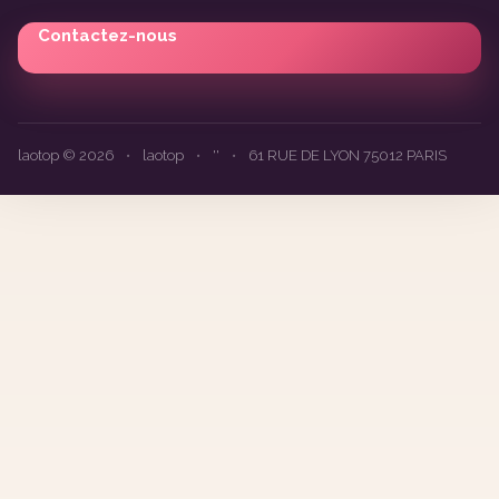
Contactez-nous
laotop © 2026
•
laotop
•
''
•
61 RUE DE LYON 75012 PARIS