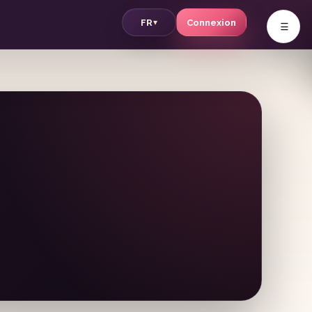
v
FR
Connexion
▾