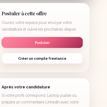
Postuler à cette offre
Ouvrez votre espace pour envoyer votre
candidature et suivre les prochaines étapes.
Postuler
Créer un compte freelance
Après votre candidature
Si votre profil correspond, Laotop publie ou
prépare un commentaire LinkedIn avec votre