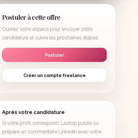
Postuler à cette offre
Ouvrez votre espace pour envoyer votre
candidature et suivre les prochaines étapes.
Postuler
Créer un compte freelance
Après votre candidature
Si votre profil correspond, Laotop publie ou
prépare un commentaire LinkedIn avec votre