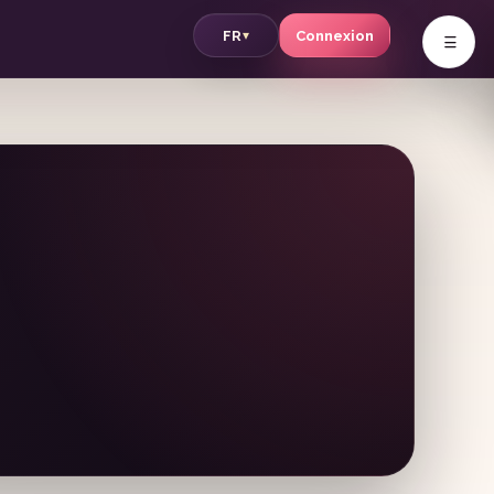
v
FR
Connexion
▾