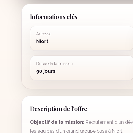
Informations clés
Adresse
Niort
Durée de la mission
90 jours
Description de l'offre
Objectif de la mission:
Recrutement d'un déve
les équipes d'un grand groupe basé à Niort.