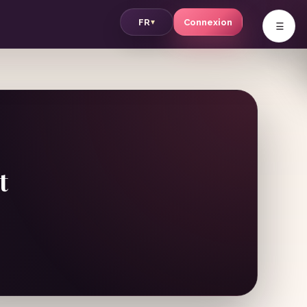
v
FR
Connexion
▾
t