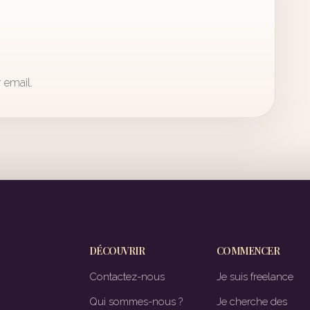
 email.
DÉCOUVRIR
COMMENCER
Contactez-nous
Je suis freelance
Qui sommes-nous ?
Je cherche des