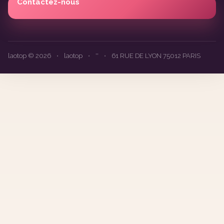
Contactez-nous
laotop © 2026
•
laotop
•
''
•
61 RUE DE LYON 75012 PARIS