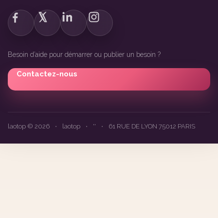
Besoin d’aide pour démarrer ou publier un besoin ?
Contactez-nous
laotop © 2026
•
laotop
•
''
•
61 RUE DE LYON 75012 PARIS