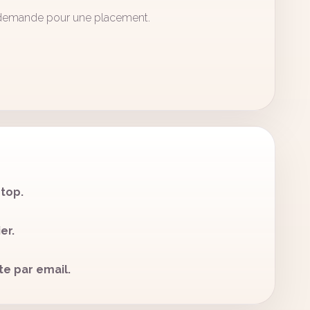
demande pour une placement.
otop.
er.
te par email.