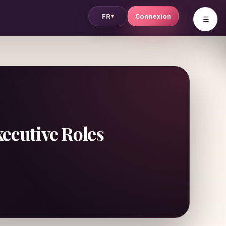
v
FR
Connexion
▾
ecutive Roles