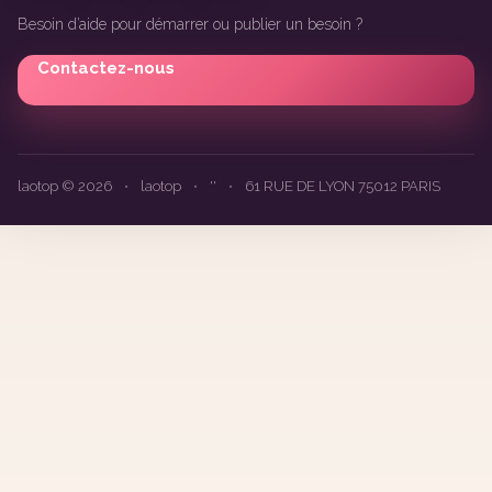
Besoin d’aide pour démarrer ou publier un besoin ?
Contactez-nous
laotop © 2026
•
laotop
•
''
•
61 RUE DE LYON 75012 PARIS