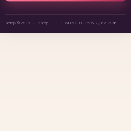
laotop © 2026
•
laotop
•
''
•
61 RUE DE LYON 75012 PARIS