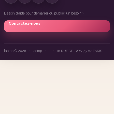
Besoin d’aide pour démarrer ou publier un besoin ?
Contactez-nous
laotop © 2026
•
laotop
•
''
•
61 RUE DE LYON 75012 PARIS