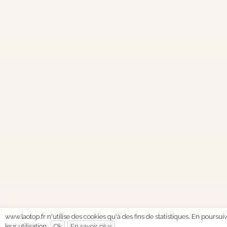
www.laotop.fr n'utilise des cookies qu'à des fins de statistiques. En poursu
leur utilisation.
Ok
En savoir plus