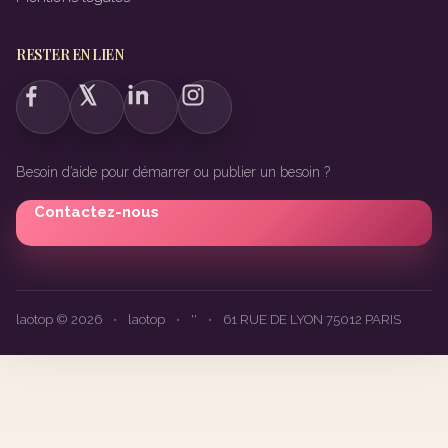
RESTER EN LIEN
Besoin d’aide pour démarrer ou publier un besoin ?
Contactez-nous
laotop © 2026
•
laotop
•
''
•
61 RUE DE LYON 75012 PARIS