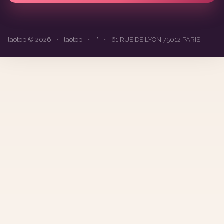
laotop © 2026
•
laotop
•
''
•
61 RUE DE LYON 75012 PARIS