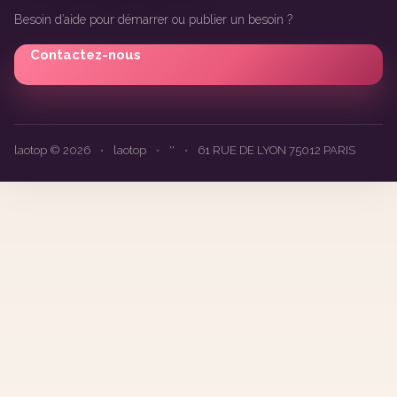
Besoin d’aide pour démarrer ou publier un besoin ?
Contactez-nous
laotop © 2026
•
laotop
•
''
•
61 RUE DE LYON 75012 PARIS