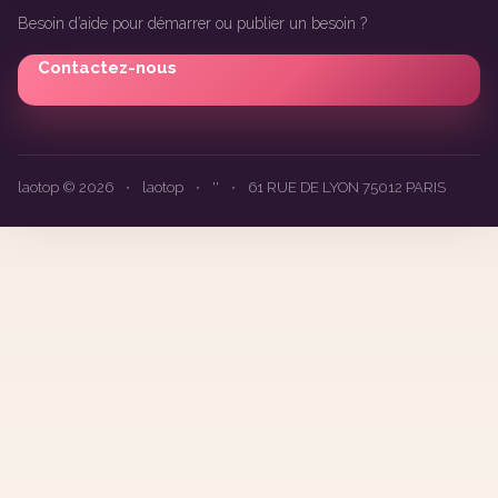
Besoin d’aide pour démarrer ou publier un besoin ?
Contactez-nous
laotop © 2026
•
laotop
•
''
•
61 RUE DE LYON 75012 PARIS