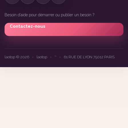
Besoin d’aide pour démarrer ou publier un besoin ?
Contactez-nous
laotop © 2026
•
laotop
•
''
•
61 RUE DE LYON 75012 PARIS