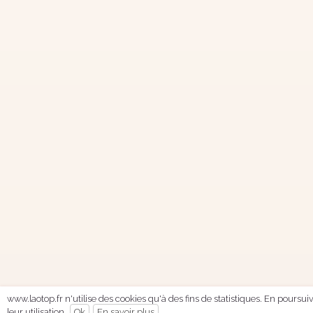
www.laotop.fr n'utilise des cookies qu'à des fins de statistiques. En poursu
leur utilisation.
Ok
En savoir plus