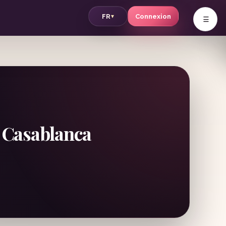
v
FR
Connexion
▾
à Casablanca