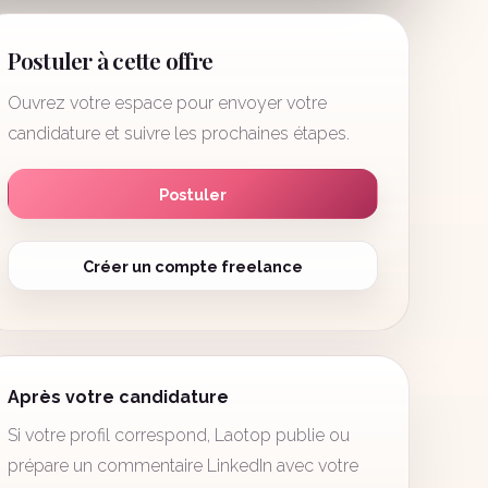
Postuler à cette offre
Ouvrez votre espace pour envoyer votre
candidature et suivre les prochaines étapes.
Postuler
Créer un compte freelance
Après votre candidature
Si votre profil correspond, Laotop publie ou
prépare un commentaire LinkedIn avec votre