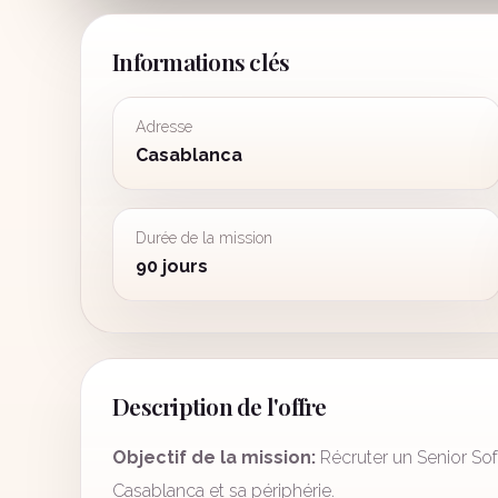
Informations clés
Adresse
Casablanca
Durée de la mission
90 jours
Description de l'offre
Objectif de la mission:
Récruter un Senior So
Casablanca et sa périphérie.