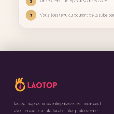
Un référent Laotop suit votre dossier.
2
Vous êtes tenu au courant de la suite par
3
laotop rapproche les entreprises et les freelances IT
avec un cadre simple, local et plus professionnel.