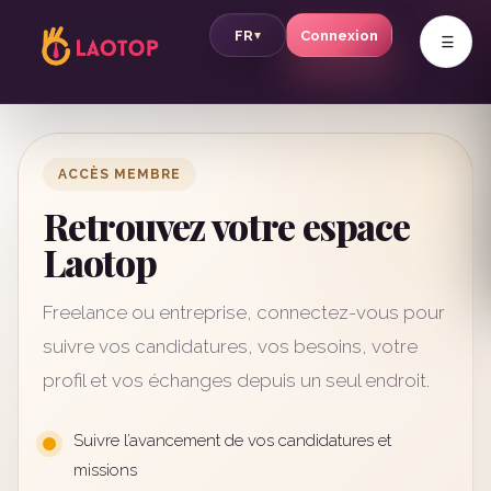
v
FR
Connexion
▾
ACCÈS MEMBRE
Retrouvez votre espace
Laotop
Freelance ou entreprise, connectez-vous pour
suivre vos candidatures, vos besoins, votre
profil et vos échanges depuis un seul endroit.
Suivre l’avancement de vos candidatures et
missions