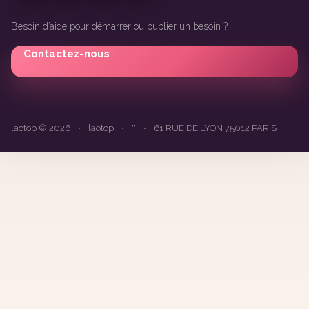
Besoin d’aide pour démarrer ou publier un besoin ?
Contactez-nous
laotop © 2026
•
laotop
•
''
•
61 RUE DE LYON 75012 PARIS