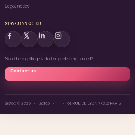
Legal notice
STAY CONNECTED
Need help getting started or publishing a need?
Contact us
laotop © 2026
•
laotop
•
''
•
61 RUE DE LYON 75012 PARIS