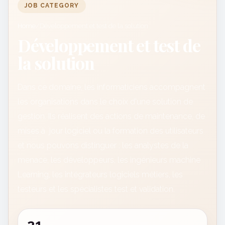
JOB CATEGORY
Home
/
Développement et test de la solution
Développement et test de
la solution
Dans ce domaine, les informaticiens accompagnent
les organisations dans le choix d'une solution de
gestion. Ils réalisent des actions de maintenance, de
mises à jour logiciel ou la formation des utilisateurs
et nous pouvons distinguer : les analystes de la
menace, les développeurs, les ingénieurs machine
Learning, les intégrateurs logiciels métiers, les
testeurs et les spécialistes test et validation.
21