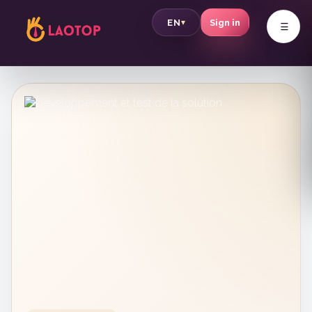
v
EN
Sign in
▾