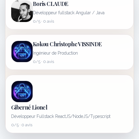
Boris CLAUDE
Développeur fullstack Angular / Java
0/5 · 0 avis
Kokou Christophe VISSINDE
Ingénieur de Production
0/5 · 0 avis
Giberné Lionel
Développeur Fullstack ReactJS/NodeJS/Typescript
0/5 · 0 avis