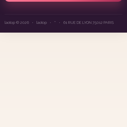
laotop © 2026
•
laotop
•
''
•
61 RUE DE LYON 75012 PARIS